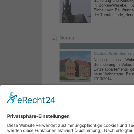
Sanierung und Renovie
in Borken-Weseke. Ko
Einbau von Belüftungs
der Turmfassade, Neuent
Neues
Neubau Wohnheim in
Neubau eines Wohn
Behinderung in Velen
Einzelappartements g
neue Wohnstätte. Bauhe
2013/2014