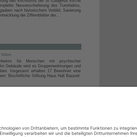
rung des Kirchturms der St.-Ludgerus Kirche
mplette Neuverschieferung des Turmhelms,
gauben nach historischem Vorbild, Sanierung
wicklung der Ziffernblätter der...
 Velen
heims für Menschen mit psychischer
. Im Gebäude wird es Gruppenwohnungen und
eben. Insgesamt erhalten 17 Bewohner eine
rr: Bischöfliche Stiftung Haus Hall Bauzeit: